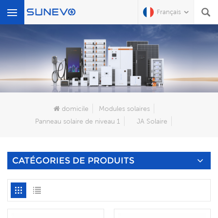
Français
Que Cherchez-Vous?
domicile
Modules solaires
Panneau solaire de niveau 1
JA Solaire
CATÉGORIES DE PRODUITS