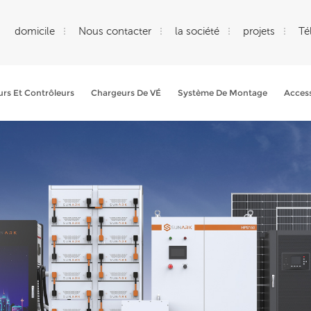
domicile
Nous contacter
la société
projets
Té
rs Et Contrôleurs
Chargeurs De VÉ
Système De Montage
Access
Que Cherchez-Vous?