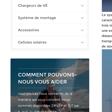
Chargeurs de VÉ
Le sys
Système de montage
caract
trois 
Accessoires
une ex
distan
transp
Cellules solaires
de sto
COMMENT POUVONS-
NOUS VOUS AIDER
vous pouvez nous contacter de la
manière qui vous convient. nous
sommes disponibles 24h/24 et 7j/7 par
e-mail ou par téléphone.