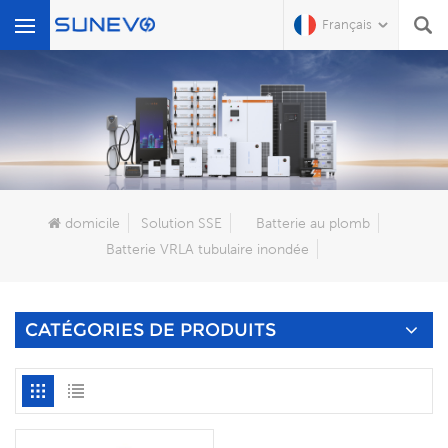
Français
Que Cherchez-Vous?
domicile
Solution SSE
Batterie au plomb
Batterie VRLA tubulaire inondée
CATÉGORIES DE PRODUITS