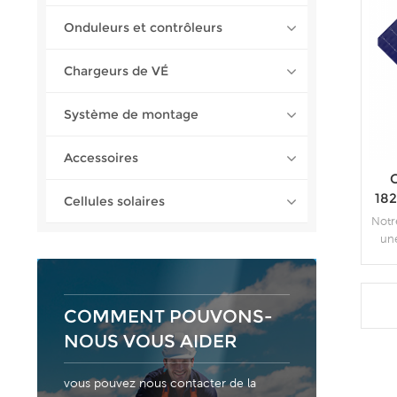
Onduleurs et contrôleurs
Chargeurs de VÉ
Système de montage
Accessoires
G
182
Cellules solaires
Notr
une
une 
p
COMMENT POUVONS-
gar
NOUS VOUS AIDER
Av
t
co
vous pouvez nous contacter de la