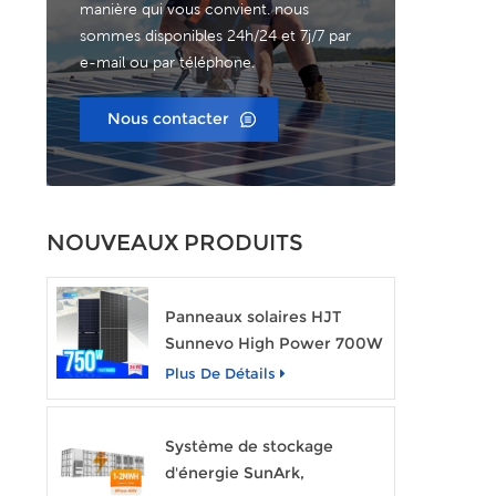
r
manière qui vous convient. nous
sommes disponibles 24h/24 et 7j/7 par
min
e-mail ou par téléphone.
front
g
Nous contacter
NOUVEAUX PRODUITS
Panneaux solaires HJT
Sunnevo High Power 700W
720W 750W Module
Plus De Détails
d'énergie solaire
transparent
Système de stockage
d'énergie SunArk,