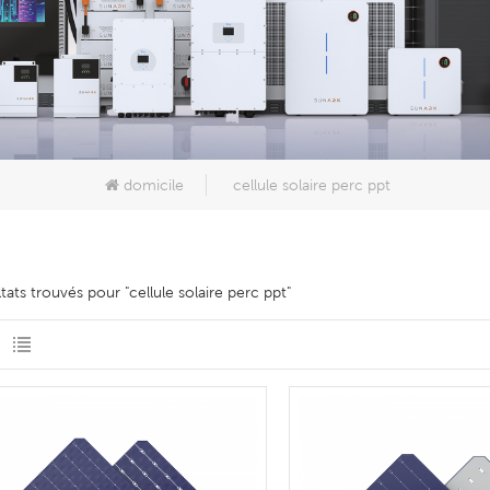
domicile
cellule solaire perc ppt
ltats trouvés pour "cellule solaire perc ppt"