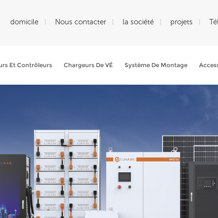
domicile
Nous contacter
la société
projets
Té
rs Et Contrôleurs
Chargeurs De VÉ
Système De Montage
Access
Que Cherchez-Vous?