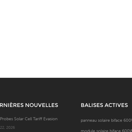
RNIÈRES NOUVELLES
BALISES ACTIVES
 Probes Solar Cell Tariff Evasion
panneau solaire biface 60
 22, 2026
module solaire biface 600