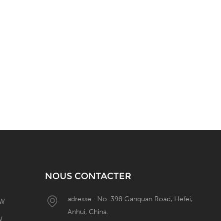
NOUS CONTACTER
adresse : No. 398 Ganquan Road, Hefei,
0W
Anhui, China.
W