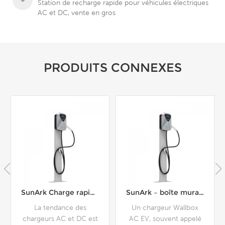
Station de recharge rapide pour véhicules électriques
AC et DC, vente en gros
PRODUITS CONNEXES
SunArk Charge rapide 7KW 11KW AC Wallbox EV chargeur DC Station de Charge
SunArk – boîte murale de chargeur AC, monophasé, 7kw, 11kw, 22kw, norme européenne et américaine
La tendance des
Un chargeur Wallbox
Les stati
geurs AC et DC est
AC EV, souvent appelé
CA peu