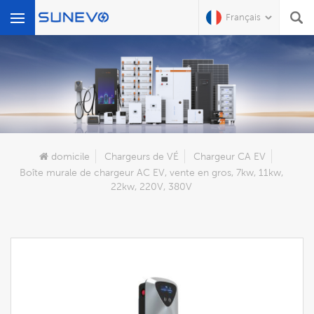
Français
Que Cherchez-Vous?
domicile
Chargeurs de VÉ
Chargeur CA EV
Boîte murale de chargeur AC EV, vente en gros, 7kw, 11kw,
22kw, 220V, 380V